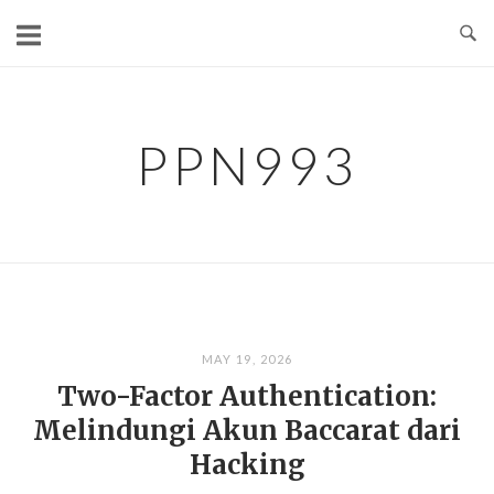
Skip
to
content
PPN993
MAY 19, 2026
Two-Factor Authentication:
Melindungi Akun Baccarat dari
Hacking