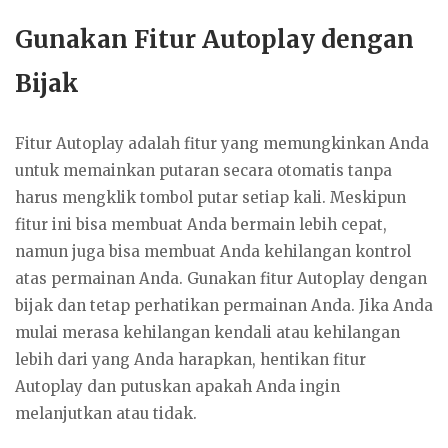
Gunakan Fitur Autoplay dengan
Bijak
Fitur Autoplay adalah fitur yang memungkinkan Anda
untuk memainkan putaran secara otomatis tanpa
harus mengklik tombol putar setiap kali. Meskipun
fitur ini bisa membuat Anda bermain lebih cepat,
namun juga bisa membuat Anda kehilangan kontrol
atas permainan Anda. Gunakan fitur Autoplay dengan
bijak dan tetap perhatikan permainan Anda. Jika Anda
mulai merasa kehilangan kendali atau kehilangan
lebih dari yang Anda harapkan, hentikan fitur
Autoplay dan putuskan apakah Anda ingin
melanjutkan atau tidak.