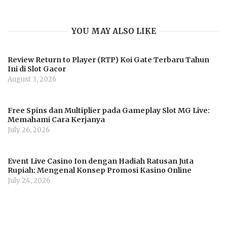
YOU MAY ALSO LIKE
Review Return to Player (RTP) Koi Gate Terbaru Tahun
Ini di Slot Gacor
August 3, 2026
Free Spins dan Multiplier pada Gameplay Slot MG Live:
Memahami Cara Kerjanya
July 26, 2026
Event Live Casino Ion dengan Hadiah Ratusan Juta
Rupiah: Mengenal Konsep Promosi Kasino Online
July 24, 2026