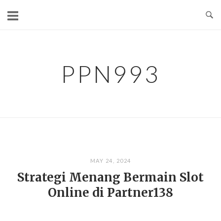
Skip
to
content
PPN993
MAY 24, 2024
Strategi Menang Bermain Slot
Online di Partner138