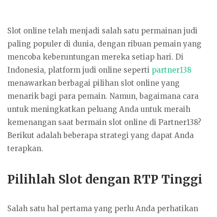
Slot online telah menjadi salah satu permainan judi
paling populer di dunia, dengan ribuan pemain yang
mencoba keberuntungan mereka setiap hari. Di
Indonesia, platform judi online seperti
partner138
menawarkan berbagai pilihan slot online yang
menarik bagi para pemain. Namun, bagaimana cara
untuk meningkatkan peluang Anda untuk meraih
kemenangan saat bermain slot online di Partner138?
Berikut adalah beberapa strategi yang dapat Anda
terapkan.
Pilihlah Slot dengan RTP Tinggi
Salah satu hal pertama yang perlu Anda perhatikan