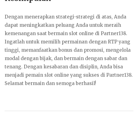
Dengan menerapkan strategi-strategi di atas, Anda
dapat meningkatkan peluang Anda untuk meraih
kemenangan saat bermain slot online di Partner138.
Ingatlah untuk memilih permainan dengan RTP yang
tinggi, memanfaatkan bonus dan promosi, mengelola
modal dengan bijak, dan bermain dengan sabar dan
tenang. Dengan kesabaran dan disiplin, Anda bisa
menjadi pemain slot online yang sukses di Partner138.
Selamat bermain dan semoga berhasil!