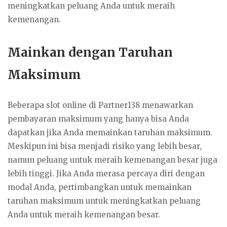
meningkatkan peluang Anda untuk meraih
kemenangan.
Mainkan dengan Taruhan
Maksimum
Beberapa slot online di Partner138 menawarkan
pembayaran maksimum yang hanya bisa Anda
dapatkan jika Anda memainkan taruhan maksimum.
Meskipun ini bisa menjadi risiko yang lebih besar,
namun peluang untuk meraih kemenangan besar juga
lebih tinggi. Jika Anda merasa percaya diri dengan
modal Anda, pertimbangkan untuk memainkan
taruhan maksimum untuk meningkatkan peluang
Anda untuk meraih kemenangan besar.