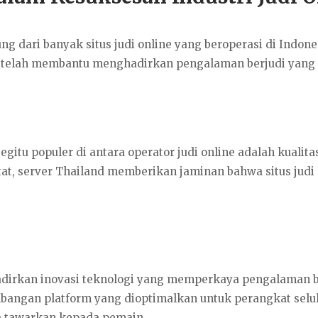
g dari banyak situs judi online yang beroperasi di Indones
nd telah membantu menghadirkan pengalaman berjudi yang
gitu populer di antara operator judi online adalah kualit
t, server Thailand memberikan jaminan bahwa situs judi
hadirkan inovasi teknologi yang memperkaya pengalaman be
angan platform yang dioptimalkan untuk perangkat selule
a tawarkan kepada pemain.