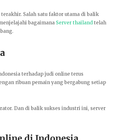
erakhir. Salah satu faktor utama di balik
n menjelajahi bagaimana
Server thailand
telah
mbang.
ia
onesia terhadap judi online terus
, dengan ribuan pemain yang bergabung setiap
or. Dan di balik sukses industri ini, server
nline di Indonesia