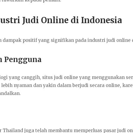
stri Judi Online di Indonesia
dampak positif yang signifikan pada industri judi online 
n Pengguna
ogi yang canggih, situs judi online yang menggunakan se
lebih nyaman dan yakin dalam berjudi secara online, kar
andalkan.
er Thailand juga telah membantu memperluas pasar judi o