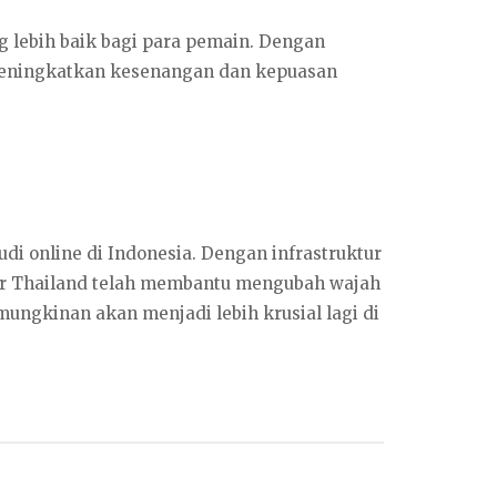
g lebih baik bagi para pemain. Dengan
n meningkatkan kesenangan dan kepuasan
i online di Indonesia. Dengan infrastruktur
rver Thailand telah membantu mengubah wajah
mungkinan akan menjadi lebih krusial lagi di