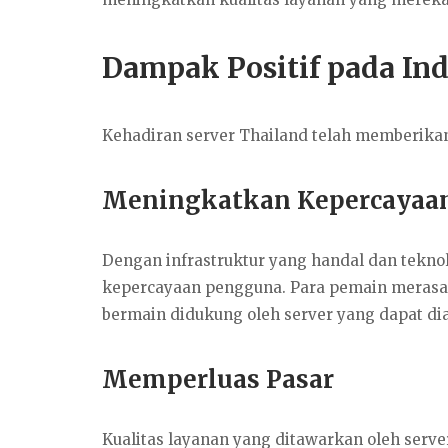
Dampak Positif pada Indu
Kehadiran server Thailand telah memberikan 
Meningkatkan Kepercayaa
Dengan infrastruktur yang handal dan teknol
kepercayaan pengguna. Para pemain merasa 
bermain didukung oleh server yang dapat di
Memperluas Pasar
Kualitas layanan yang ditawarkan oleh serv