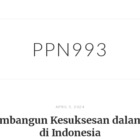
PPN993
APRIL 5, 2024
mbangun Kesuksesan dalam 
di Indonesia