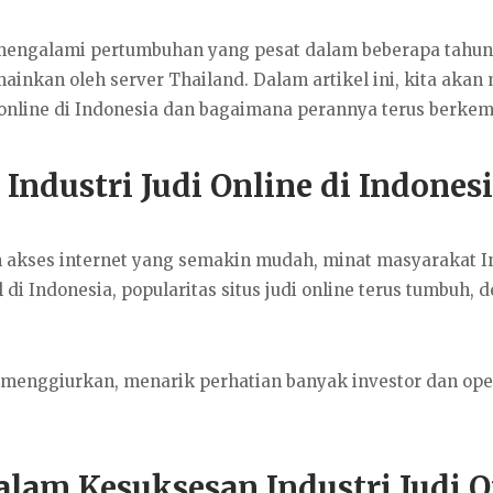
h mengalami pertumbuhan yang pesat dalam beberapa tahun t
mainkan oleh server Thailand. Dalam artikel ini, kita aka
online di Indonesia dan bagaimana perannya terus berke
dustri Judi Online di Indones
akses internet yang semakin mudah, minat masyarakat Ind
 di Indonesia, popularitas situs judi online terus tumbuh
 menggiurkan, menarik perhatian banyak investor dan operat
alam Kesuksesan Industri Judi O