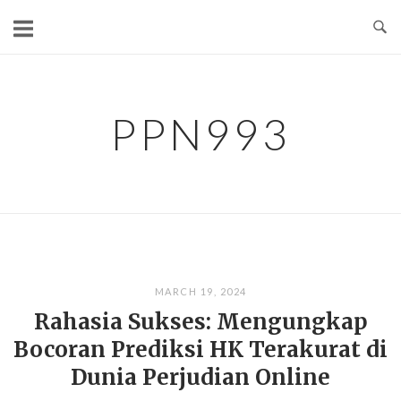
Skip
to
content
PPN993
MARCH 19, 2024
Rahasia Sukses: Mengungkap
Bocoran Prediksi HK Terakurat di
Dunia Perjudian Online