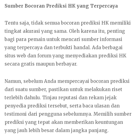
Sumber Bocoran Prediksi HK yang Terpercaya
Tentu saja, tidak semua bocoran prediksi HK memiliki
tingkat akurasi yang sama. Oleh karena itu, penting
bagi para pemain untuk mencari sumber informasi
yang terpercaya dan terbukti handal. Ada berbagai
situs web dan forum yang menyediakan prediksi HK
secara gratis maupun berbayar.
Namun, sebelum Anda mempercayai bocoran prediksi
dari suatu sumber, pastikan untuk melakukan riset
terlebih dahulu. Tinjau reputasi dan rekam jejak
penyedia prediksi tersebut, serta baca ulasan dan
testimoni dari pengguna sebelumnya. Memilih sumber
prediksi yang tepat akan memberikan keuntungan
yang jauh lebih besar dalam jangka panjang.