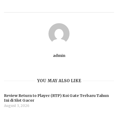
admin
YOU MAY ALSO LIKE
Review Return to Player (RTP) Koi Gate Terbaru Tahun
Ini di Slot Gacor
August 3, 2026