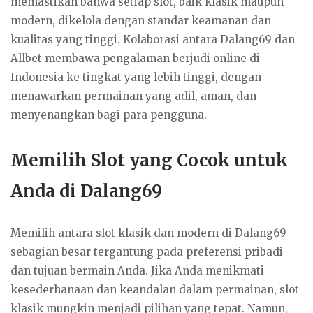
memastikan bahwa setiap slot, baik klasik maupun
modern, dikelola dengan standar keamanan dan
kualitas yang tinggi. Kolaborasi antara Dalang69 dan
Allbet membawa pengalaman berjudi online di
Indonesia ke tingkat yang lebih tinggi, dengan
menawarkan permainan yang adil, aman, dan
menyenangkan bagi para pengguna.
Memilih Slot yang Cocok untuk
Anda di Dalang69
Memilih antara slot klasik dan modern di Dalang69
sebagian besar tergantung pada preferensi pribadi
dan tujuan bermain Anda. Jika Anda menikmati
kesederhanaan dan keandalan dalam permainan, slot
klasik mungkin menjadi pilihan yang tepat. Namun,