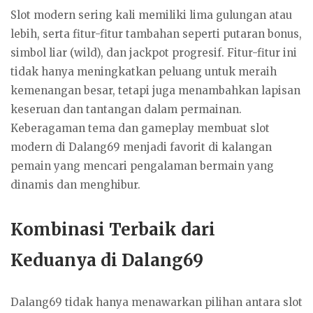
Slot modern sering kali memiliki lima gulungan atau
lebih, serta fitur-fitur tambahan seperti putaran bonus,
simbol liar (wild), dan jackpot progresif. Fitur-fitur ini
tidak hanya meningkatkan peluang untuk meraih
kemenangan besar, tetapi juga menambahkan lapisan
keseruan dan tantangan dalam permainan.
Keberagaman tema dan gameplay membuat slot
modern di Dalang69 menjadi favorit di kalangan
pemain yang mencari pengalaman bermain yang
dinamis dan menghibur.
Kombinasi Terbaik dari
Keduanya di Dalang69
Dalang69 tidak hanya menawarkan pilihan antara slot