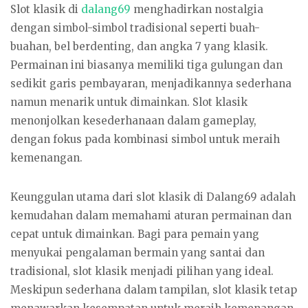
Slot klasik di
dalang69
menghadirkan nostalgia
dengan simbol-simbol tradisional seperti buah-
buahan, bel berdenting, dan angka 7 yang klasik.
Permainan ini biasanya memiliki tiga gulungan dan
sedikit garis pembayaran, menjadikannya sederhana
namun menarik untuk dimainkan. Slot klasik
menonjolkan kesederhanaan dalam gameplay,
dengan fokus pada kombinasi simbol untuk meraih
kemenangan.
Keunggulan utama dari slot klasik di Dalang69 adalah
kemudahan dalam memahami aturan permainan dan
cepat untuk dimainkan. Bagi para pemain yang
menyukai pengalaman bermain yang santai dan
tradisional, slot klasik menjadi pilihan yang ideal.
Meskipun sederhana dalam tampilan, slot klasik tetap