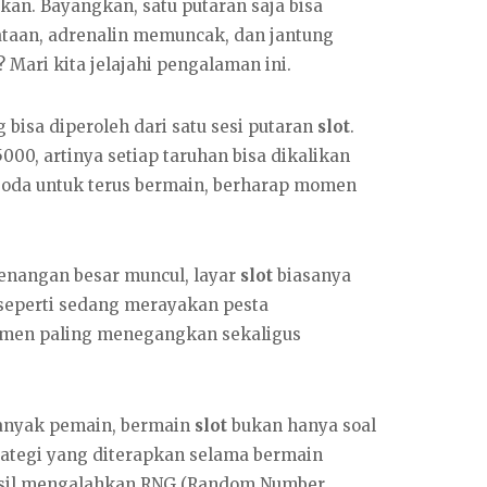
kan. Bayangkan, satu putaran saja bisa
taan, adrenalin memuncak, dan jantung
? Mari kita jelajahi pengalaman ini.
sa diperoleh dari satu sesi putaran
slot
.
0, artinya setiap taruhan bisa dikalikan
oda untuk terus bermain, berharap momen
menangan besar muncul, layar
slot
biasanya
seperti sedang merayakan pesta
momen paling menegangkan sekaligus
banyak pemain, bermain
slot
bukan hanya soal
trategi yang diterapkan selama bermain
asil mengalahkan RNG (Random Number