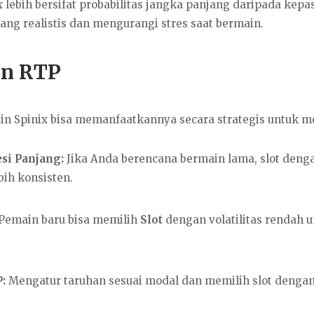
 lebih bersifat probabilitas jangka panjang daripada kepa
g realistis dan mengurangi stres saat bermain.
an RTP
n Spinix bisa memanfaatkannya secara strategis untuk 
si Panjang:
Jika Anda berencana bermain lama, slot deng
ih konsisten.
Pemain baru bisa memilih
Slot
dengan volatilitas rendah 
:
Mengatur taruhan sesuai modal dan memilih slot denga