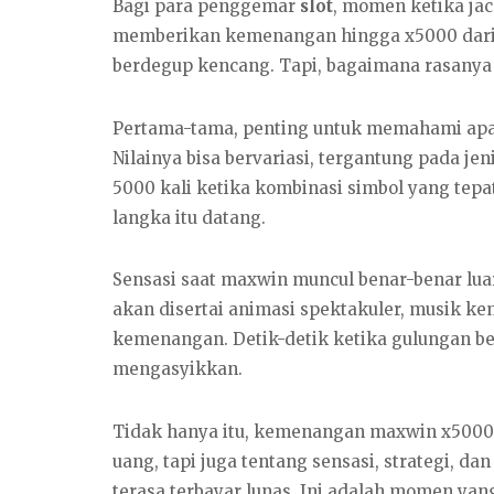
Bagi para penggemar
slot
, momen ketika ja
memberikan kemenangan hingga x5000 dari t
berdegup kencang. Tapi, bagaimana rasany
Pertama-tama, penting untuk memahami apa 
Nilainya bisa bervariasi, tergantung pada jen
5000 kali ketika kombinasi simbol yang tep
langka itu datang.
Sensasi saat maxwin muncul benar-benar lua
akan disertai animasi spektakuler, musik 
kemenangan. Detik-detik ketika gulungan b
mengasyikkan.
Tidak hanya itu, kemenangan maxwin x5000
uang, tapi juga tentang sensasi, strategi, d
terasa terbayar lunas. Ini adalah momen ya