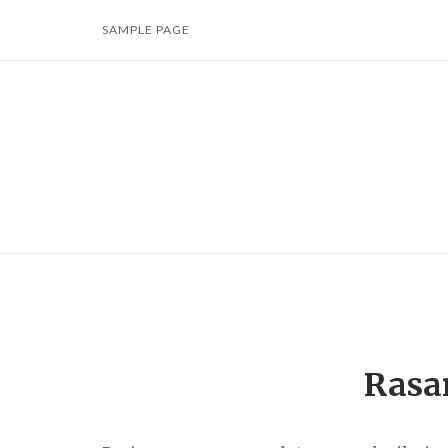
Skip
SAMPLE PAGE
to
content
Rasa