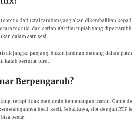
inix?
se teoretis dari total taruhan yang akan dikembalikan kep
cara teoritis, dari setiap 100 ribu rupiah yang dipertar
kan dalam satu sesi.
atistik jangka panjang, bukan jaminan menang dalam putara
 kalah berturut-turut.
nar Berpengaruh?
ang, tetapi tidak menjamin kemenangan instan. Game de
kemenangannya kecil-kecil. Sebaliknya, slot dengan RTP 
bisa besar.