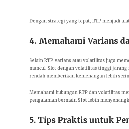
Dengan strategi yang tepat, RTP menjadi ala
4. Memahami Varians dan
Selain RTP, varians atau volatilitas juga me
muncul. Slot dengan volatilitas tinggi jaran
rendah memberikan kemenangan lebih sering,
Memahami hubungan RTP dan volatilitas me
pengalaman bermain
Slot
lebih menyenangka
5. Tips Praktis untuk P