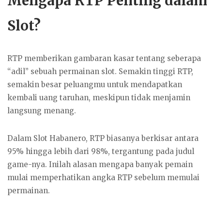
Mengapa RTP Penting dalam
Slot?
RTP memberikan gambaran kasar tentang seberapa
“adil” sebuah permainan slot. Semakin tinggi RTP,
semakin besar peluangmu untuk mendapatkan
kembali uang taruhan, meskipun tidak menjamin
langsung menang.
Dalam Slot Habanero, RTP biasanya berkisar antara
95% hingga lebih dari 98%, tergantung pada judul
game-nya. Inilah alasan mengapa banyak pemain
mulai memperhatikan angka RTP sebelum memulai
permainan.