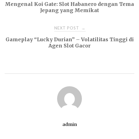
Mengenal Koi Gate: Slot Habanero dengan Tema
navigation
Jepang yang Memikat
NEXT POST
→
Gameplay “Lucky Durian” – Volatilitas Tinggi di
Agen Slot Gacor
admin