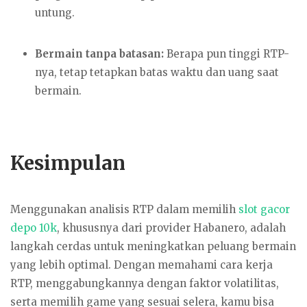
untung.
Bermain tanpa batasan:
Berapa pun tinggi RTP-
nya, tetap tetapkan batas waktu dan uang saat
bermain.
Kesimpulan
Menggunakan analisis RTP dalam memilih
slot gacor
depo 10k
, khususnya dari provider Habanero, adalah
langkah cerdas untuk meningkatkan peluang bermain
yang lebih optimal. Dengan memahami cara kerja
RTP, menggabungkannya dengan faktor volatilitas,
serta memilih game yang sesuai selera, kamu bisa