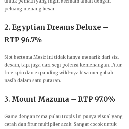
untuk pemain yang ingin bermain aman dengan
peluang menang besar.
2.
Egyptian Dreams Deluxe
–
RTP 96.7%
Slot bertema Mesir ini tidak hanya menarik dari sisi
desain, tapi juga dari segi potensi kemenangan. Fitur
free spin dan expanding wild-nya bisa mengubah
nasib dalam satu putaran.
3.
Mount Mazuma
– RTP 97.0%
Game dengan tema pulau tropis ini punya visual yang
cerah dan fitur multiplier acak. Sangat cocok untuk