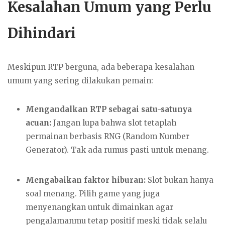
Kesalahan Umum yang Perlu
Dihindari
Meskipun RTP berguna, ada beberapa kesalahan
umum yang sering dilakukan pemain:
Mengandalkan RTP sebagai satu-satunya
acuan:
Jangan lupa bahwa slot tetaplah
permainan berbasis RNG (Random Number
Generator). Tak ada rumus pasti untuk menang.
Mengabaikan faktor hiburan:
Slot bukan hanya
soal menang. Pilih game yang juga
menyenangkan untuk dimainkan agar
pengalamanmu tetap positif meski tidak selalu