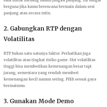
baik untuk menang dalam jangka panjang. Ini sangat
berguna jika kamu berencana bermain dalam sesi
panjang atau secara rutin.
2.
Gabungkan RTP dengan
Volatilitas
RTP bukan satu-satunya faktor. Perhatikan juga
volatilitas atau tingkat risiko game. Slot volatilitas
tinggi bisa memberikan kemenangan besar tapi
jarang, sementara yang rendah memberi
kemenangan kecil namun sering. Pilih sesuai gaya
bermainmu.
3.
Gunakan Mode Demo