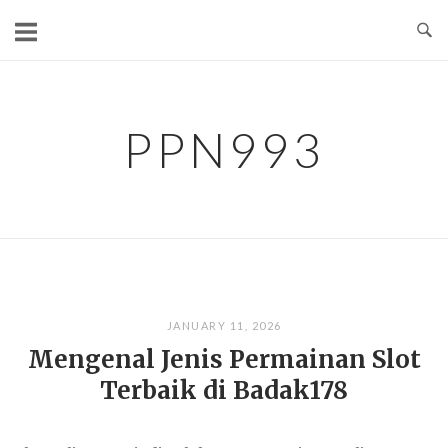
Skip
to
content
PPN993
JANUARY 11, 2026
Mengenal Jenis Permainan Slot
Terbaik di Badak178