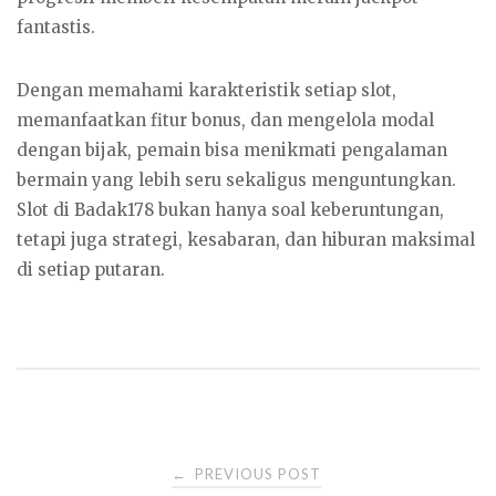
fantastis.
Dengan memahami karakteristik setiap slot,
memanfaatkan fitur bonus, dan mengelola modal
dengan bijak, pemain bisa menikmati pengalaman
bermain yang lebih seru sekaligus menguntungkan.
Slot di Badak178 bukan hanya soal keberuntungan,
tetapi juga strategi, kesabaran, dan hiburan maksimal
di setiap putaran.
Post
PREVIOUS POST
←