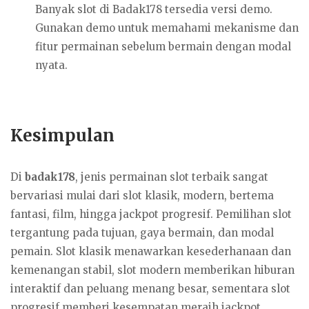
Banyak slot di Badak178 tersedia versi demo.
Gunakan demo untuk memahami mekanisme dan
fitur permainan sebelum bermain dengan modal
nyata.
Kesimpulan
Di
badak178
, jenis permainan slot terbaik sangat
bervariasi mulai dari slot klasik, modern, bertema
fantasi, film, hingga jackpot progresif. Pemilihan slot
tergantung pada tujuan, gaya bermain, dan modal
pemain. Slot klasik menawarkan kesederhanaan dan
kemenangan stabil, slot modern memberikan hiburan
interaktif dan peluang menang besar, sementara slot
progresif memberi kesempatan meraih jackpot