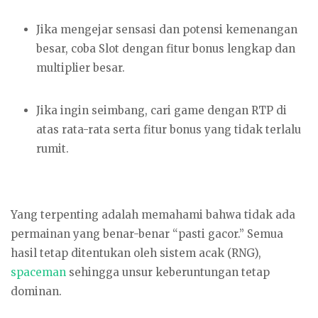
Jika mengejar sensasi dan potensi kemenangan
besar, coba Slot dengan fitur bonus lengkap dan
multiplier besar.
Jika ingin seimbang, cari game dengan RTP di
atas rata-rata serta fitur bonus yang tidak terlalu
rumit.
Yang terpenting adalah memahami bahwa tidak ada
permainan yang benar-benar “pasti gacor.” Semua
hasil tetap ditentukan oleh sistem acak (RNG),
spaceman
sehingga unsur keberuntungan tetap
dominan.