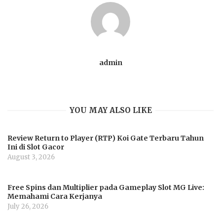
admin
YOU MAY ALSO LIKE
Review Return to Player (RTP) Koi Gate Terbaru Tahun
Ini di Slot Gacor
August 3, 2026
Free Spins dan Multiplier pada Gameplay Slot MG Live:
Memahami Cara Kerjanya
July 26, 2026