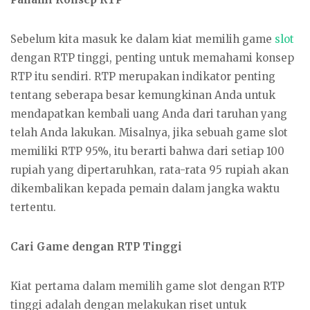
Sebelum kita masuk ke dalam kiat memilih game
slot
dengan RTP tinggi, penting untuk memahami konsep
RTP itu sendiri. RTP merupakan indikator penting
tentang seberapa besar kemungkinan Anda untuk
mendapatkan kembali uang Anda dari taruhan yang
telah Anda lakukan. Misalnya, jika sebuah game slot
memiliki RTP 95%, itu berarti bahwa dari setiap 100
rupiah yang dipertaruhkan, rata-rata 95 rupiah akan
dikembalikan kepada pemain dalam jangka waktu
tertentu.
Cari Game dengan RTP Tinggi
Kiat pertama dalam memilih game slot dengan RTP
tinggi adalah dengan melakukan riset untuk