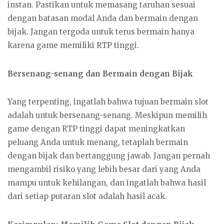
instan. Pastikan untuk memasang taruhan sesuai
dengan batasan modal Anda dan bermain dengan
bijak. Jangan tergoda untuk terus bermain hanya
karena game memiliki RTP tinggi.
Bersenang-senang dan Bermain dengan Bijak
Yang terpenting, ingatlah bahwa tujuan bermain slot
adalah untuk bersenang-senang. Meskipun memilih
game dengan RTP tinggi dapat meningkatkan
peluang Anda untuk menang, tetaplah bermain
dengan bijak dan bertanggung jawab. Jangan pernah
mengambil risiko yang lebih besar dari yang Anda
mampu untuk kehilangan, dan ingatlah bahwa hasil
dari setiap putaran slot adalah hasil acak.