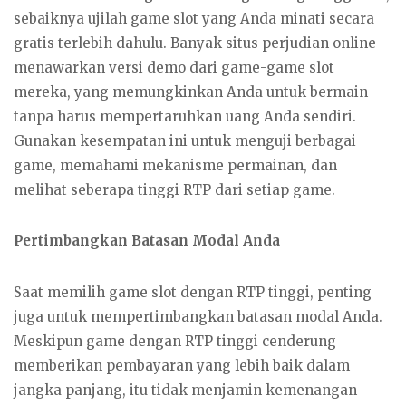
sebaiknya ujilah game slot yang Anda minati secara
gratis terlebih dahulu. Banyak situs perjudian online
menawarkan versi demo dari game-game slot
mereka, yang memungkinkan Anda untuk bermain
tanpa harus mempertaruhkan uang Anda sendiri.
Gunakan kesempatan ini untuk menguji berbagai
game, memahami mekanisme permainan, dan
melihat seberapa tinggi RTP dari setiap game.
Pertimbangkan Batasan Modal Anda
Saat memilih game slot dengan RTP tinggi, penting
juga untuk mempertimbangkan batasan modal Anda.
Meskipun game dengan RTP tinggi cenderung
memberikan pembayaran yang lebih baik dalam
jangka panjang, itu tidak menjamin kemenangan