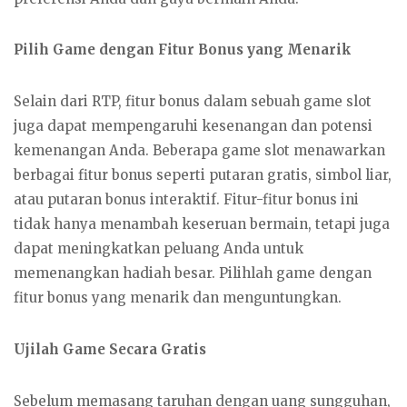
Pilih Game dengan Fitur Bonus yang Menarik
Selain dari RTP, fitur bonus dalam sebuah game slot
juga dapat mempengaruhi kesenangan dan potensi
kemenangan Anda. Beberapa game slot menawarkan
berbagai fitur bonus seperti putaran gratis, simbol liar,
atau putaran bonus interaktif. Fitur-fitur bonus ini
tidak hanya menambah keseruan bermain, tetapi juga
dapat meningkatkan peluang Anda untuk
memenangkan hadiah besar. Pilihlah game dengan
fitur bonus yang menarik dan menguntungkan.
Ujilah Game Secara Gratis
Sebelum memasang taruhan dengan uang sungguhan,