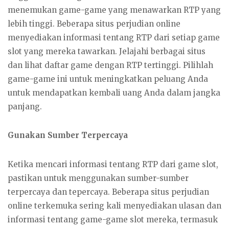
menemukan game-game yang menawarkan RTP yang
lebih tinggi. Beberapa situs perjudian online
menyediakan informasi tentang RTP dari setiap game
slot yang mereka tawarkan. Jelajahi berbagai situs
dan lihat daftar game dengan RTP tertinggi. Pilihlah
game-game ini untuk meningkatkan peluang Anda
untuk mendapatkan kembali uang Anda dalam jangka
panjang.
Gunakan Sumber Terpercaya
Ketika mencari informasi tentang RTP dari game slot,
pastikan untuk menggunakan sumber-sumber
terpercaya dan tepercaya. Beberapa situs perjudian
online terkemuka sering kali menyediakan ulasan dan
informasi tentang game-game slot mereka, termasuk