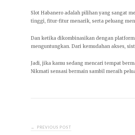
Slot Habanero adalah pilihan yang sangat me
tinggi, fitur-fitur menarik, serta peluang m
Dan ketika dikombinasikan dengan platform
menguntungkan. Dari kemudahan akses, sist
Jadi, jika kamu sedang mencari tempat ber
Nikmati sensasi bermain sambil meraih pelu
Post
PREVIOUS POST
←