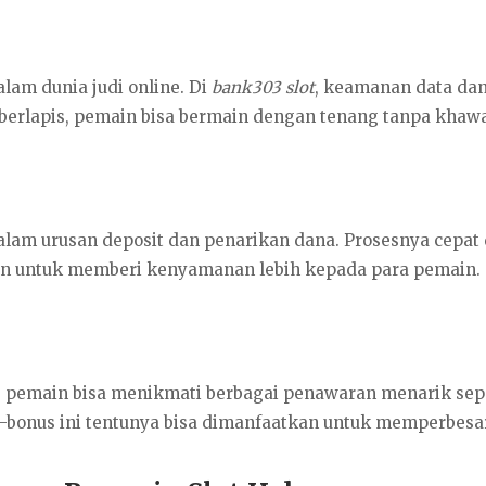
lam dunia judi online. Di
bank303 slot
, keamanan data dan
 berlapis, pemain bisa bermain dengan tenang tanpa khawa
am urusan deposit dan penarikan dana. Prosesnya cepat 
an untuk memberi kenyamanan lebih kepada para pemain.
, pemain bisa menikmati berbagai penawaran menarik sepe
s-bonus ini tentunya bisa dimanfaatkan untuk memperbesa