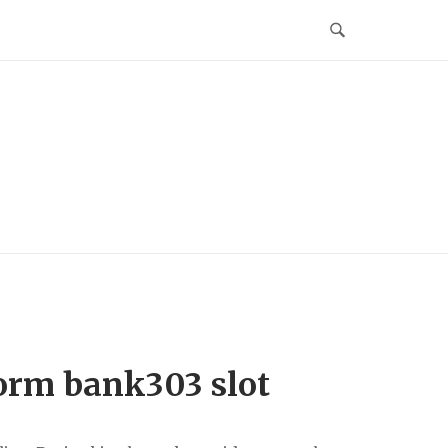
orm bank303 slot