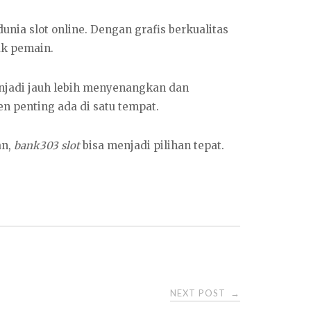
nia slot online. Dengan grafis berkualitas
ak pemain.
njadi jauh lebih menyenangkan dan
 penting ada di satu tempat.
an,
bank303 slot
bisa menjadi pilihan tepat.
NEXT POST
→