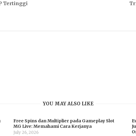
 Tertinggi
Tr
YOU MAY ALSO LIKE
u
Free Spins dan Multiplier pada Gameplay Slot
E
MG Live: Memahami Cara Kerjanya
J
O
July 26, 2026