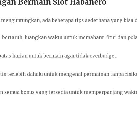
gan Bermain Slot Habanero
menguntungkan, ada beberapa tips sederhana yang bisa d
i bertaruh, luangkan waktu untuk memahami fitur dan pola 
batas harian untuk bermain agar tidak overbudget.
ratis terlebih dahulu untuk mengenal permainan tanpa risi
an semua bonus yang tersedia untuk memperpanjang wakt