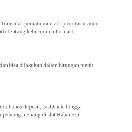
 transaksi pemain menjadi prioritas utama.
tir tentang kebocoran informasi.
dan bisa dilakukan dalam hitungan menit.
rti bonus deposit, cashback, hingga
r peluang menang di slot Habanero.