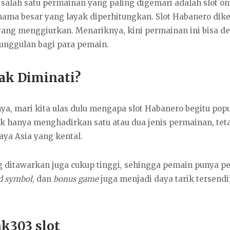
 salah satu permainan yang paling digemari adalah slot on
 nama besar yang layak diperhitungkan. Slot Habanero dik
ang menggiurkan. Menariknya, kini permainan ini bisa d
unggulan bagi para pemain.
ak Diminati?
a, mari kita ulas dulu mengapa slot Habanero begitu popu
k hanya menghadirkan satu atau dua jenis permainan, tet
aya Asia yang kental.
ang ditawarkan juga cukup tinggi, sehingga pemain punya p
d symbol
, dan
bonus game
juga menjadi daya tarik tersend
k303 slot