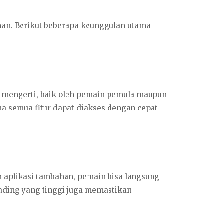
n. Berikut beberapa keunggulan utama
imengerti, baik oleh pemain pemula maupun
 semua fitur dapat diakses dengan cepat
 aplikasi tambahan, pemain bisa langsung
oading yang tinggi juga memastikan