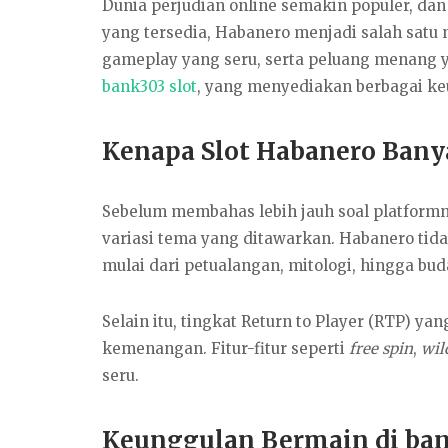
Dunia perjudian online semakin populer, dan
yang tersedia, Habanero menjadi salah satu
gameplay yang seru, serta peluang menang y
bank303 slot
, yang menyediakan berbagai ke
Kenapa Slot Habanero Bany
Sebelum membahas lebih jauh soal platformny
variasi tema yang ditawarkan. Habanero tida
mulai dari petualangan, mitologi, hingga bud
Selain itu, tingkat Return to Player (RTP) y
kemenangan. Fitur-fitur seperti
free spin
,
wil
seru.
Keunggulan Bermain di ban