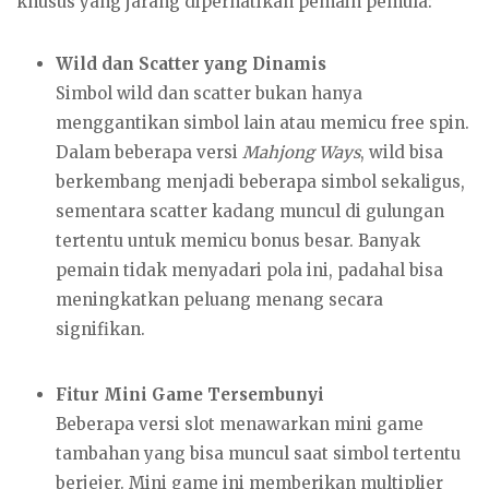
khusus yang jarang diperhatikan pemain pemula:
Wild dan Scatter yang Dinamis
Simbol wild dan scatter bukan hanya
menggantikan simbol lain atau memicu free spin.
Dalam beberapa versi
Mahjong Ways
, wild bisa
berkembang menjadi beberapa simbol sekaligus,
sementara scatter kadang muncul di gulungan
tertentu untuk memicu bonus besar. Banyak
pemain tidak menyadari pola ini, padahal bisa
meningkatkan peluang menang secara
signifikan.
Fitur Mini Game Tersembunyi
Beberapa versi slot menawarkan mini game
tambahan yang bisa muncul saat simbol tertentu
berjejer. Mini game ini memberikan multiplier