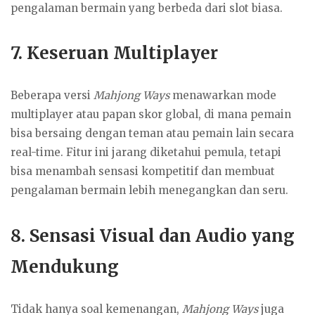
pengalaman bermain yang berbeda dari slot biasa.
7. Keseruan Multiplayer
Beberapa versi
Mahjong Ways
menawarkan mode
multiplayer atau papan skor global, di mana pemain
bisa bersaing dengan teman atau pemain lain secara
real-time. Fitur ini jarang diketahui pemula, tetapi
bisa menambah sensasi kompetitif dan membuat
pengalaman bermain lebih menegangkan dan seru.
8. Sensasi Visual dan Audio yang
Mendukung
Tidak hanya soal kemenangan,
Mahjong Ways
juga