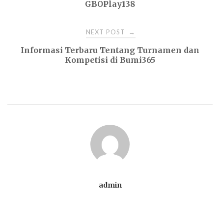
GBOPlay138
NEXT POST
→
Informasi Terbaru Tentang Turnamen dan
Kompetisi di Bumi365
admin