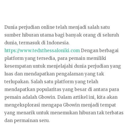
Dunia perjudian online telah menjadi salah satu
sumber hiburan utama bagi banyak orang di seluruh
dunia, termasuk di Indonesia.
https://www.tedxthessaloniki.com
Dengan berbagai
platform yang tersedia, para pemain memiliki
kesempatan untuk menjelajahi dunia perjudian yang
luas dan mendapatkan pengalaman yang tak
terlupakan. Salah satu platform yang telah
mendapatkan popularitas yang besar di antara para
pemain adalah Gbowin. Dalam artikel ini, kita akan
mengeksplorasi mengapa Gbowin menjadi tempat
yang menarik untuk menemukan hiburan tak terbatas
dan permainan seru.