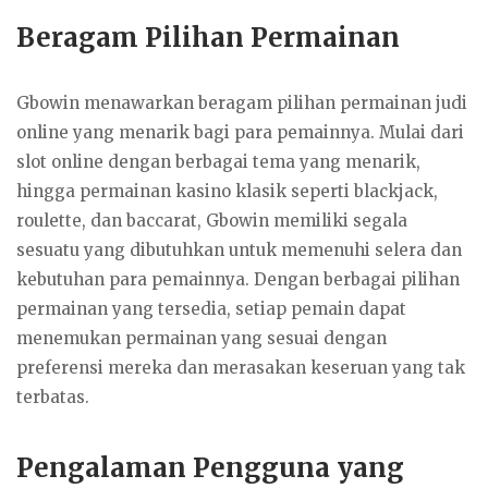
Beragam Pilihan Permainan
Gbowin menawarkan beragam pilihan permainan judi
online yang menarik bagi para pemainnya. Mulai dari
slot online dengan berbagai tema yang menarik,
hingga permainan kasino klasik seperti blackjack,
roulette, dan baccarat, Gbowin memiliki segala
sesuatu yang dibutuhkan untuk memenuhi selera dan
kebutuhan para pemainnya. Dengan berbagai pilihan
permainan yang tersedia, setiap pemain dapat
menemukan permainan yang sesuai dengan
preferensi mereka dan merasakan keseruan yang tak
terbatas.
Pengalaman Pengguna yang