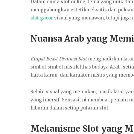
Dalam dunia
slot
online, tema yang unik dan 
menggabungkan estetika eksotis dan peluan
slot gacor
visual yang menawan, tetapi jug
Nuansa Arab yang Memi
Empat Beast Divinasi Slot
menghadirkan latar 
simbol-simbol mistik khas budaya Arab, seti
harta karun, dan karakter mistis yang memb
Selain visual yang memukau, musik latar y
yang imersif. Sensasi ini membuat pemain m
hiburan dalam setiap putaran
slot
.
Mekanisme Slot yang M