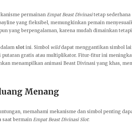
mekanisme permainan
Empat Beast Divinasi
tetap sederhana
yline yang fleksibel, memungkinkan pemain menyesuaika
upun yang berpengalaman, karena mudah dimainkan tetapi
g dalam
slot
ini. Simbol
wild
dapat menggantikan simbol la
i putaran gratis atau multiplikator. Fitur-fitur ini men
hkan menampilkan animasi Beast Divinasi yang khas, me
eluang Menang
runtungan, memahami mekanisme dan simbol penting d
a saat bermain
Empat Beast Divinasi Slot
: