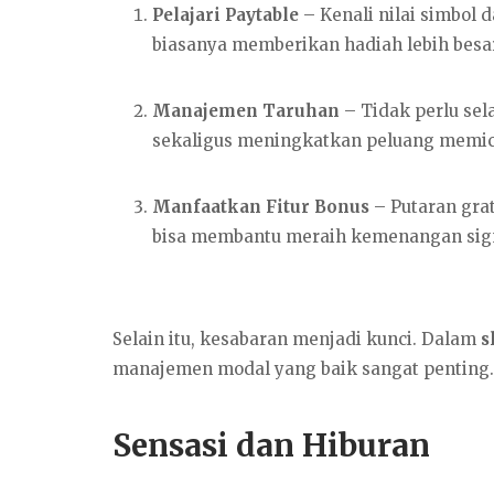
Pelajari Paytable
– Kenali nilai simbol
biasanya memberikan hadiah lebih besar
Manajemen Taruhan
– Tidak perlu se
sekaligus meningkatkan peluang memic
Manfaatkan Fitur Bonus
– Putaran gra
bisa membantu meraih kemenangan sign
Selain itu, kesabaran menjadi kunci. Dalam
s
manajemen modal yang baik sangat penting.
Sensasi dan Hiburan