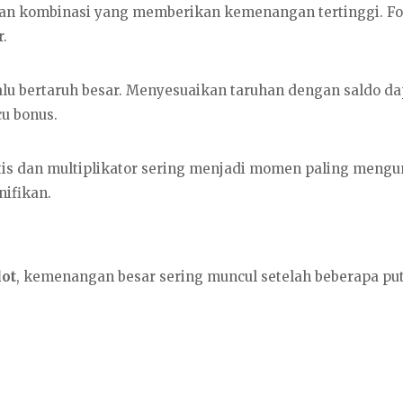
 dan kombinasi yang memberikan kemenangan tertinggi. Fok
.
lalu bertaruh besar. Menyesuaikan taruhan dengan saldo
u bonus.
tis dan multiplikator sering menjadi momen paling mengu
ifikan.
lot
, kemenangan besar sering muncul setelah beberapa put