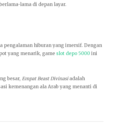
erlama-lama di depan layar.
ga pengalaman hiburan yang imersif. Dengan
kpot yang menarik, game
slot depo 5000
ini
ng besar,
Empat Beast Divinasi
adalah
nsasi kemenangan ala Arab yang menanti di