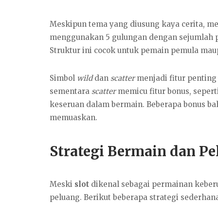
Meskipun tema yang diusung kaya cerita, 
menggunakan 5 gulungan dengan sejumlah pa
Struktur ini cocok untuk pemain pemula ma
Simbol
wild
dan
scatter
menjadi fitur pentin
sementara
scatter
memicu fitur bonus, sepert
keseruan dalam bermain. Beberapa bonus ba
memuaskan.
Strategi Bermain dan P
Meski
slot
dikenal sebagai permainan kebe
peluang. Berikut beberapa strategi sederhan