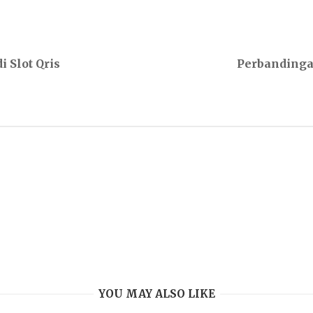
i Slot Qris
Perbandingan
YOU MAY ALSO LIKE