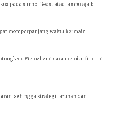
us pada simbol Beast atau lampu ajaib
 dapat memperpanjang waktu bermain
ntungkan. Memahami cara memicu fitur ini
aran, sehingga strategi taruhan dan