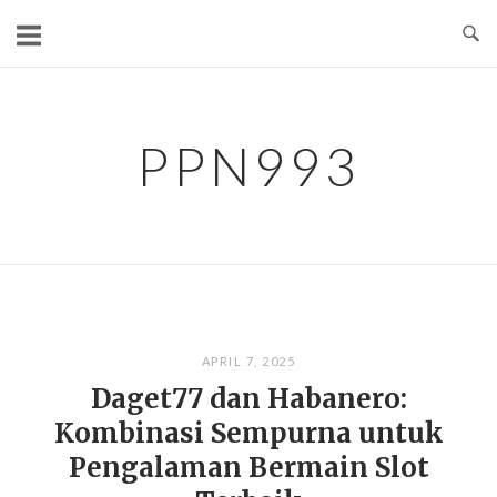
Skip
to
content
PPN993
APRIL 7, 2025
Daget77 dan Habanero:
Kombinasi Sempurna untuk
Pengalaman Bermain Slot