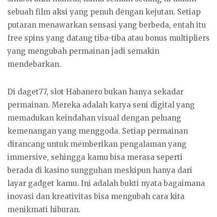
sebuah film aksi yang penuh dengan kejutan. Setiap
putaran menawarkan sensasi yang berbeda, entah itu
free spins yang datang tiba-tiba atau bonus multipliers
yang mengubah permainan jadi semakin
mendebarkan.
Di daget77, slot Habanero bukan hanya sekadar
permainan. Mereka adalah karya seni digital yang
memadukan keindahan visual dengan peluang
kemenangan yang menggoda. Setiap permainan
dirancang untuk memberikan pengalaman yang
immersive, sehingga kamu bisa merasa seperti
berada di kasino sungguhan meskipun hanya dari
layar gadget kamu. Ini adalah bukti nyata bagaimana
inovasi dan kreativitas bisa mengubah cara kita
menikmati hiburan.