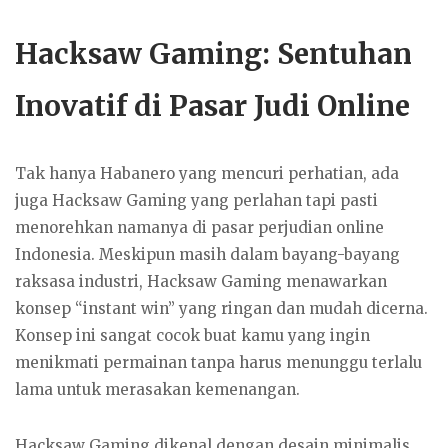
Hacksaw Gaming: Sentuhan
Inovatif di Pasar Judi Online
Tak hanya Habanero yang mencuri perhatian, ada
juga Hacksaw Gaming yang perlahan tapi pasti
menorehkan namanya di pasar perjudian online
Indonesia. Meskipun masih dalam bayang-bayang
raksasa industri, Hacksaw Gaming menawarkan
konsep “instant win” yang ringan dan mudah dicerna.
Konsep ini sangat cocok buat kamu yang ingin
menikmati permainan tanpa harus menunggu terlalu
lama untuk merasakan kemenangan.
Hacksaw Gaming dikenal dengan desain minimalis