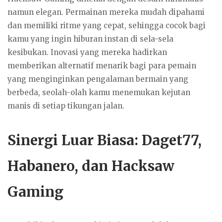
namun elegan. Permainan mereka mudah dipahami
dan memiliki ritme yang cepat, sehingga cocok bagi
kamu yang ingin hiburan instan di sela-sela
kesibukan. Inovasi yang mereka hadirkan
memberikan alternatif menarik bagi para pemain
yang menginginkan pengalaman bermain yang
berbeda, seolah-olah kamu menemukan kejutan
manis di setiap tikungan jalan.
Sinergi Luar Biasa: Daget77,
Habanero, dan Hacksaw
Gaming